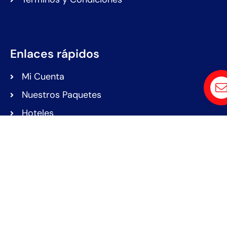
Enlaces rápidos
Mi Cuenta
Nuestros Paquetes
Hoteles
Cotizar Tickets Aéreos
Cotizar Renta de Auto
© 2024 Holidays Travel Club. All rights reserved. Designed
by
Webenlace Digital Agency